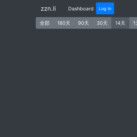
zzn.li
(current)
Dashboard
Log In
全部
180天
90天
30天
14天
1